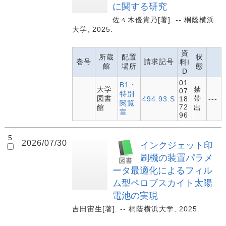
に関する研究
佐々木優貴乃[著]. -- 桐蔭横浜
大学, 2025.
資
所蔵
配置
状
巻号
請求記号
料I
館
場所
態
D
01
B1・
大学
禁
07
特別
図書
帯
494.93:S
18
---
閲覧
72
館
出
室
96
5
2026/07/30
インクジェット印
刷機の装置パラメ
ータ最適化によるフィル
ム型ペロブスカイト太陽
電池の実現
吉田宙生[著]. -- 桐蔭横浜大学, 2025.