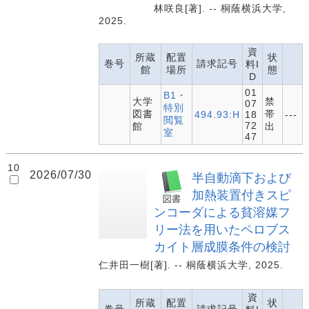
林咲良[著]. -- 桐蔭横浜大学,
2025.
資
所蔵
配置
状
巻号
請求記号
料I
館
場所
態
D
01
B1・
大学
禁
07
特別
図書
帯
494.93:H
18
---
閲覧
72
館
出
室
47
10
2026/07/30
半自動滴下および
加熱装置付きスピ
ンコーダによる貧溶媒フ
リー法を用いたペロブス
カイト層成膜条件の検討
仁井田一樹[著]. -- 桐蔭横浜大学, 2025.
資
所蔵
配置
状
巻号
請求記号