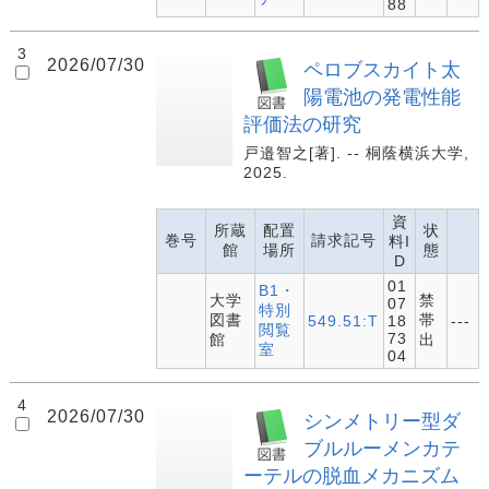
88
3
2026/07/30
ペロブスカイト太
陽電池の発電性能
評価法の研究
戸邉智之[著]. -- 桐蔭横浜大学,
2025.
資
所蔵
配置
状
巻号
請求記号
料I
館
場所
態
D
01
B1・
大学
禁
07
特別
図書
帯
549.51:T
18
---
閲覧
73
館
出
室
04
4
2026/07/30
シンメトリー型ダ
ブルルーメンカテ
ーテルの脱血メカニズム