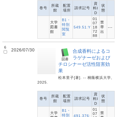
資
所蔵
配置
状
巻号
請求記号
料I
館
場所
態
D
01
B1・
大学
禁
07
特別
図書
帯
549.51:Y
18
---
閲覧
72
館
出
室
88
6
2026/07/30
合成香料によるコ
ラゲナーゼおよび
チロシナーゼ活性阻害効
果
松本里子[著]. -- 桐蔭横浜大学,
2025.
資
所蔵
配置
状
巻号
請求記号
料I
館
場所
態
D
01
B1・
大学
禁
07
特別
491.376: