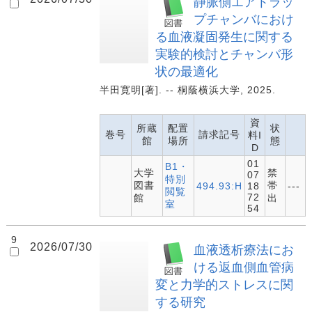
静脈側エアトラッ
プチャンバにおけ
る血液凝固発生に関する
実験的検討とチャンバ形
状の最適化
半田寛明[著]. -- 桐蔭横浜大学, 2025.
資
所蔵
配置
状
巻号
請求記号
料I
館
場所
態
D
01
B1・
大学
禁
07
特別
図書
帯
494.93:H
18
---
閲覧
72
館
出
室
54
9
2026/07/30
血液透析療法にお
ける返血側血管病
変と力学的ストレスに関
する研究