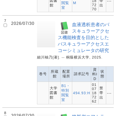
図書
帯
18
---
閲覧
M
72
館
出
室
70
7
2026/07/30
血液透析患者のバ
スキュラーアクセ
ス機能検査を目的とした
バスキュラーアクセスエ
コーシミュレータの研究
細川柚乃[著]. -- 桐蔭横浜大学, 2025.
資
所蔵
配置
状
巻号
請求記号
料I
館
場所
態
D
01
B1・
大学
禁
07
特別
図書
帯
494.93:H
18
---
閲覧
72
館
出
室
62
8
2026/07/30