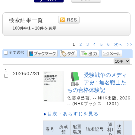
検索結果一覧
100件中
1
－
10
件を表示
1
2
3
4
5
6
次へ
>>
全て選択
1
2026/07/31
受験戦争のメディ
ア史 : 無名戦士た
ちの合格体験記
佐藤卓己著. -- NHK出版, 2026.
-- (NHKブックス ; 1301).
目次・あらすじを見る
資
所蔵
配置
状
巻号
請求記号
料I
館
場所
態
D