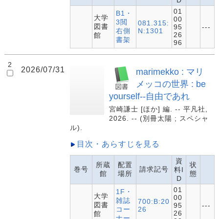
01
B1・
大学
00
3閲
081.315:
図書
95
---
右側
N:1301
26
館
書架
96
2
2026/07/31
marimekko : マリ
メッコの世界 : be
yourself--自由であれ
宮崎謙士 [ほか] 編. -- 平凡社,
2026. -- (別冊太陽 ; スペシャ
ル).
目次・あらすじを見る
資
所蔵
配置
状
巻号
請求記号
料I
館
場所
態
D
01
1F・
大学
00
雑誌
700:B:20
図書
95
---
コー
26
26
館
ナー