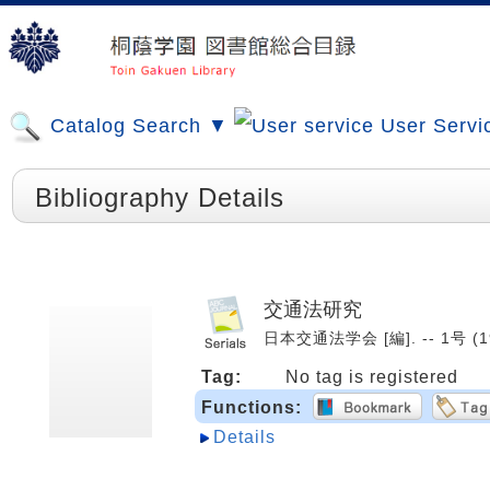
Catalog Search ▼
User Servi
Bibliography Details
交通法研究
日本交通法学会 [編]. -- 1号 (197
Tag:
No tag is registered
Functions:
Details