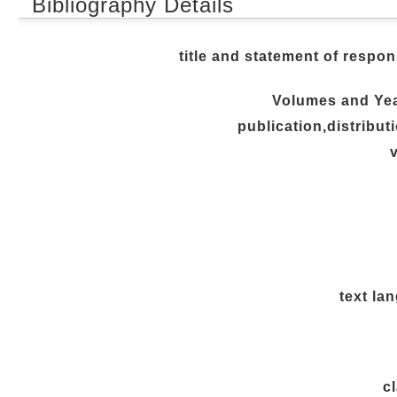
Bibliography Details
title and statement of respons
Volumes and Yea
publication,distributi
v
text la
c