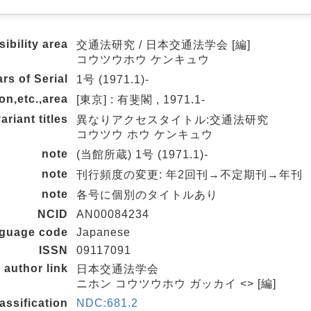
ibility area
交通法研究 / 日本交通法学会 [編]
コウツウホウ ケンキュウ
rs of Serial
1号 (1971.1)-
on,etc.,area
[東京] : 有斐閣 , 1971.1-
ariant titles
異なりアクセスタイトル:交通法研究
コウツウ ホウ ケンキュウ
note
(当館所蔵) 1号 (1971.1)-
note
刊行頻度の変更: 年2回刊→不定期刊→年刊
note
各号に個別のタイトルあり
NCID
AN00084234
nguage code
Japanese
ISSN
09117091
author link
日本交通法学会
ニホン コウツウホウ ガッカイ <> [編]
lassification
NDC:681.2