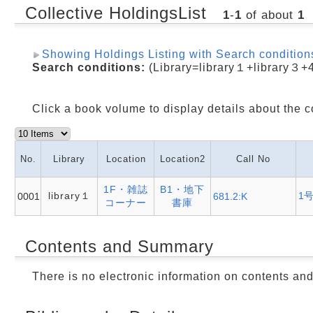
Collective HoldingsList
1
-
1
of about
1
Showing Holdings Listing with Search condition
Search conditions:
(Library=library１+library３+
Click a book volume to display details about the c
No.
Library
Location
Location2
Call No
1F・雑誌
B1・地下
library１
1
0001
681.2:K
コーナー
書庫
Contents and Summary
There is no electronic information on contents an