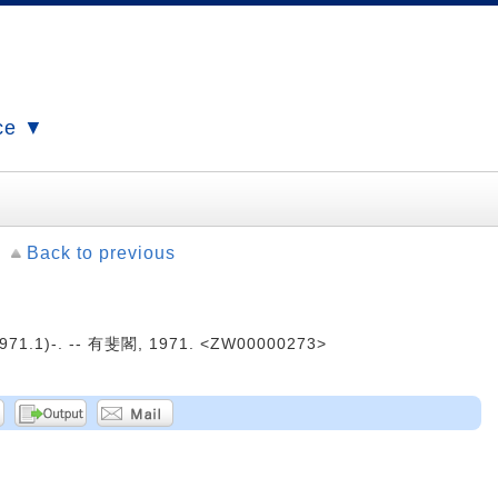
ce ▼
Back to previous
1.1)-. -- 有斐閣, 1971. <ZW00000273>