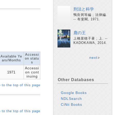
刑法と科学
鴨良弼等編 ; 法律編.
-- 有斐閣, 1971.
鹿の王
上橋菜穂子著 ; 上. --
KADOKAWA, 2014.
Accessi
Available Ye
next
on statu
ars/Months
s
Accessi
1971
on cont
inuing
Other Databases
 to the top of this page
Google Books
NDLSearch
CiNii Books
 to the top of this page