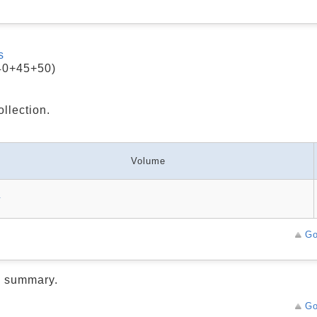
s
40+45+50)
ollection.
Volume
号
Go
d summary.
Go