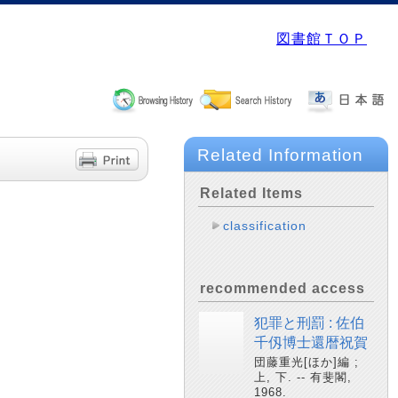
図書館ＴＯＰ
Related Information
Related Items
classification
recommended access
犯罪と刑罰 : 佐伯
千仭博士還暦祝賀
団藤重光[ほか]編 ;
上, 下. -- 有斐閣,
1968.