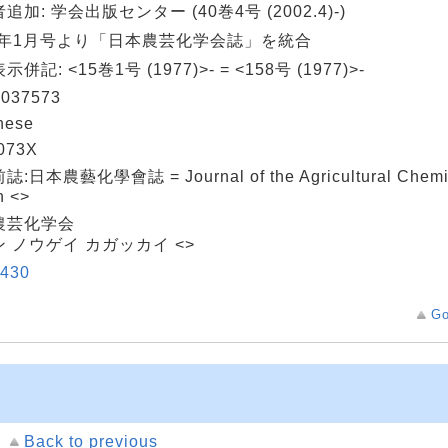
追加: 学会出版センター (40巻4号 (2002.4)-)
05年1月号より「日本農芸化学会誌」を統合
併記: <15巻1号 (1977)>- = <158号 (1977)>-
037573
nese
073X
:日本農藝化學會誌 = Journal of the Agricultural Chemica
n <>
農芸化学会
 ノウゲイ カガッカイ <>
430
Go
Back to previous