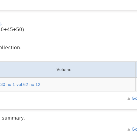
s
40+45+50)
ollection.
Volume
.30 no.1-vol.62 no.12
Go
d summary.
Go