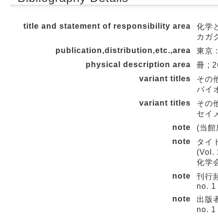
title and statement of responsibility area
化学
カガク
publication,distribution,etc.,area
東京 
physical description area
冊 ; 
variant titles
その
バイ
variant titles
その
セイ
note
(当館所
note
タイ
(Vol
化学会会
note
刊行頻度
no. 1
note
出版者変
no. 