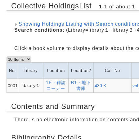
Collective HoldingsList
1
-
1
of about
1
Showing Holdings Listing with Search condition
Search conditions:
(Library=library１+library３+
Click a book volume to display details about the c
No.
Library
Location
Location2
Call No
1F・雑誌
B1・地下
library１
0001
430:K
vol
コーナー
書庫
Contents and Summary
There is no electronic information on contents an
Bibliography Details