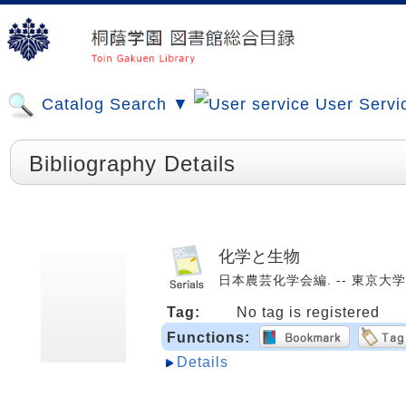
Catalog Search ▼
User Servi
Bibliography Details
化学と生物
日本農芸化学会編. -- 東京大学出版
Tag:
No tag is registered
Functions:
Details