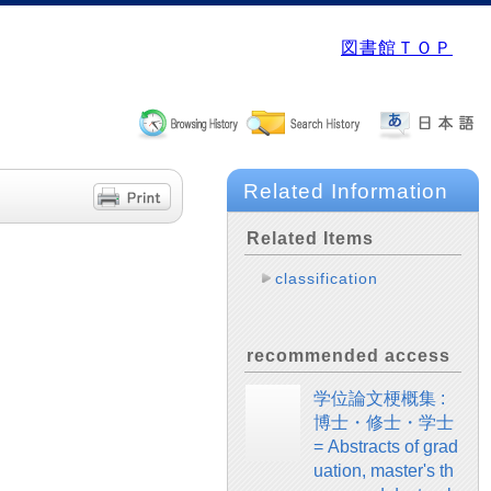
図書館ＴＯＰ
Related Information
Related Items
classification
recommended access
学位論文梗概集 :
博士・修士・学士
= Abstracts of grad
uation, master's th