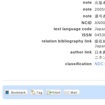
note
出版者
note
20
note
通号表示
NCID
AN00
text language code
Japa
ISSN
0453
relation bibliography link
吸収前誌
Japa
author link
日本
ニホン
classification
NDC: