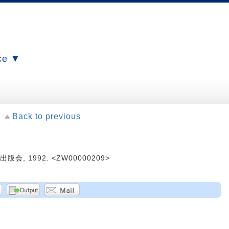
ce ▼
Back to previous
会, 1992. <ZW00000209>