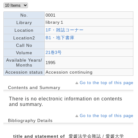
No.
0001
library１
Library
1F・雑誌コーナー
Location
B1・地下書庫
Location2
Call No
21巻3号
Volume
Available Years/
1995
Months
Accession status
Accession continuing
Go to the top of this page
Contents and Summary
There is no electronic information on contents
and summary.
Go to the top of this page
Bibliography Details
title and statement of
愛媛法学会雜誌 / 愛媛大学