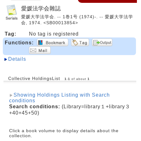
愛媛法学会雜誌
愛媛大学法学会. -- 1巻1号 (1974)-. -- 愛媛大学法学
会, 1974. <SB00013854>
Tag:
No tag is registered
Functions:
Details
Collective HoldingsList
1
-
1
of about
1
Showing Holdings Listing with Search
conditions
Search conditions:
(Library=library１+library３
+40+45+50)
Click a book volume to display details about the
collection.