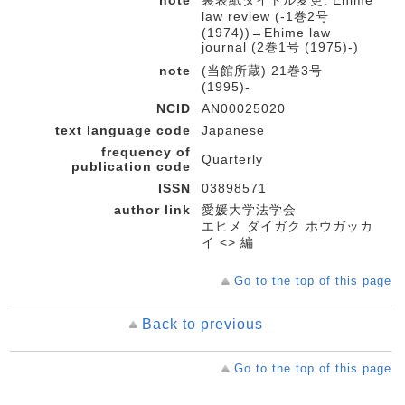
law review (-1巻2号
(1974))→Ehime law
journal (2巻1号 (1975)-)
note
(当館所蔵) 21巻3号
(1995)-
NCID
AN00025020
text language code
Japanese
frequency of
Quarterly
publication code
ISSN
03898571
author link
愛媛大学法学会
エヒメ ダイガク ホウガッカ
イ <> 編
Go to the top of this page
Back to previous
Go to the top of this page