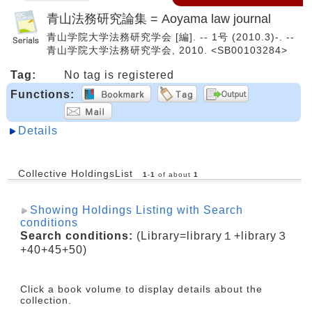
青山法務研究論集 = Aoyama law journal
青山学院大学法務研究学会 [編]. -- 1号 (2010.3)-. --
青山学院大学法務研究学会, 2010. <SB00103284>
Tag:
No tag is registered
Functions:
Details
Collective HoldingsList
1
-
1
of about
1
Showing Holdings Listing with Search
conditions
Search conditions:
(Library=library１+library３
+40+45+50)
Click a book volume to display details about the
collection.