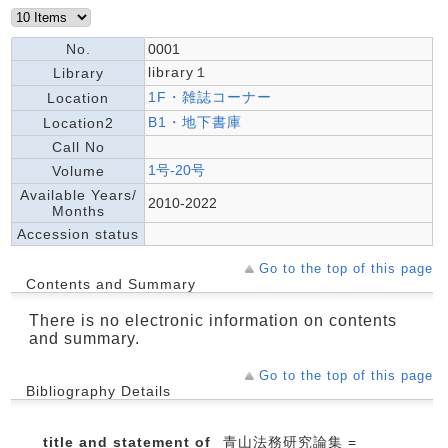
No.
0001
library１
Library
1F・雑誌コーナー
Location
B1・地下書庫
Location2
Call No
1号-20号
Volume
Available Years/
2010-2022
Months
Accession status
Go to the top of this page
Contents and Summary
There is no electronic information on contents
and summary.
Go to the top of this page
Bibliography Details
title and statement of
青山法務研究論集 =