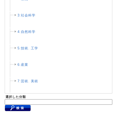
3:社会科学
4:自然科学
5:技術. 工学
6:産業
7:芸術. 美術
選択した分類
8:言語
9:文学