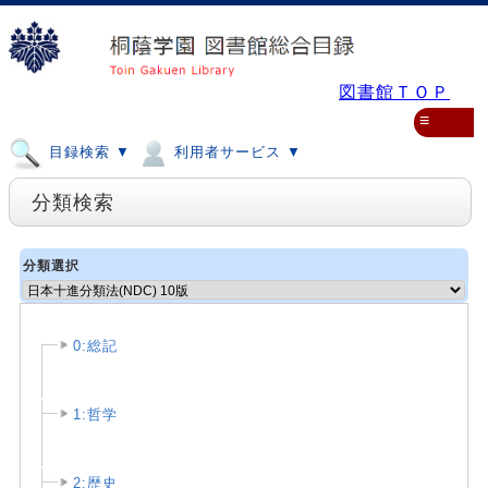
図書館ＴＯＰ
≡
目録検索 ▼
利用者サービス ▼
分類検索
分類選択
0:総記
1:哲学
2:歴史