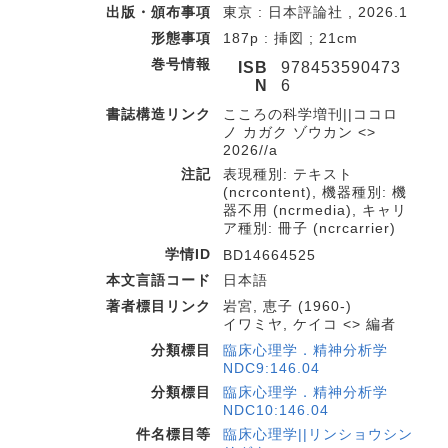
出版・頒布事項
東京 : 日本評論社 , 2026.1
形態事項
187p : 挿図 ; 21cm
巻号情報
ISB
978453590473
N
6
書誌構造リンク
こころの科学増刊||ココロ
ノ カガク ゾウカン <>
2026//a
注記
表現種別: テキスト
(ncrcontent), 機器種別: 機
器不用 (ncrmedia), キャリ
ア種別: 冊子 (ncrcarrier)
学情ID
BD14664525
本文言語コード
日本語
著者標目リンク
岩宮, 恵子 (1960-)
イワミヤ, ケイコ <> 編者
分類標目
臨床心理学．精神分析学
NDC9:146.04
分類標目
臨床心理学．精神分析学
NDC10:146.04
件名標目等
臨床心理学||リンショウシン