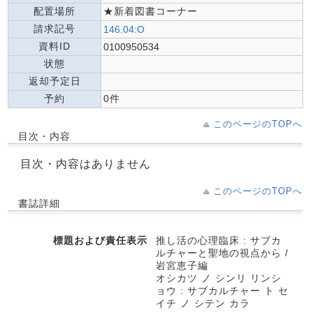
配置場所
★新着図書コーナー
請求記号
146.04:O
資料ID
0100950534
状態
返却予定日
予約
0件
このページのTOPへ
目次・内容
目次・内容はありません
このページのTOPへ
書誌詳細
標題および責任表示
推し活の心理臨床 : サブカ
ルチャーと聖地の視点から /
岩宮恵子編
オシカツ ノ シンリ リンシ
ョウ : サブカルチャー ト セ
イチ ノ シテン カラ