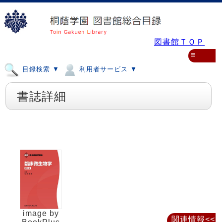
図書館ＴＯＰ
≡
目録検索 ▼
利用者サービス ▼
書誌詳細
image by
関連情報<<