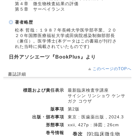
第４章 微生物検査結果の評価
第５章 サーベイランス
著者略歴
松本 哲哉：１９８７年長崎大学医学部卒業。２０
２０年国際医療福祉大学成田病院感染制御部部長
（兼任）。医学博士(本データはこの書籍が刊行さ
れた当時に掲載されていたものです)
日外アソシエーツ『BookPlus』より
このページのTOPへ
書誌詳細
標題および責任表示
最新臨床検査学講座
サイシン リンショウ ケンサ
ガク コウザ
版事項
第2版
出版・頒布事項
東京 : 医歯薬出版 , 2024.3
形態事項
xxii, 427p : 挿図 ; 26cm
巻号情報
巻次
[9]:臨床微生物