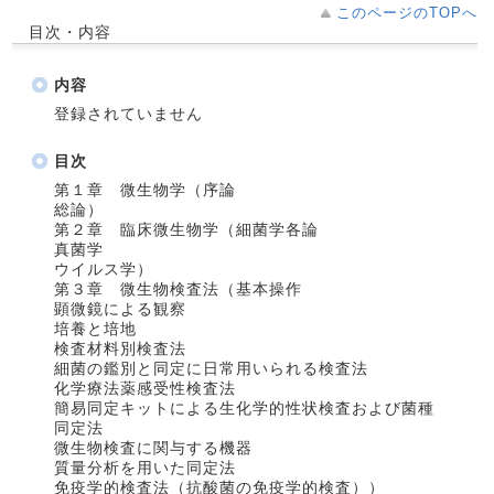
このページのTOPへ
目次・内容
内容
登録されていません
目次
第１章 微生物学（序論
総論）
第２章 臨床微生物学（細菌学各論
真菌学
ウイルス学）
第３章 微生物検査法（基本操作
顕微鏡による観察
培養と培地
検査材料別検査法
細菌の鑑別と同定に日常用いられる検査法
化学療法薬感受性検査法
簡易同定キットによる生化学的性状検査および菌種
同定法
微生物検査に関与する機器
質量分析を用いた同定法
免疫学的検査法（抗酸菌の免疫学的検査））