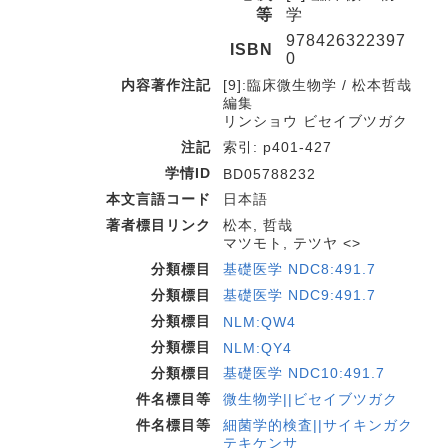
等
学
978426322397
ISBN
0
内容著作注記
[9]:臨床微生物学 / 松本哲哉
編集
リンショウ ビセイブツガク
注記
索引: p401-427
学情ID
BD05788232
本文言語コード
日本語
著者標目リンク
松本, 哲哉
マツモト, テツヤ <>
分類標目
基礎医学 NDC8:491.7
分類標目
基礎医学 NDC9:491.7
分類標目
NLM:QW4
分類標目
NLM:QY4
分類標目
基礎医学 NDC10:491.7
件名標目等
微生物学||ビセイブツガク
件名標目等
細菌学的検査||サイキンガク
テキケンサ