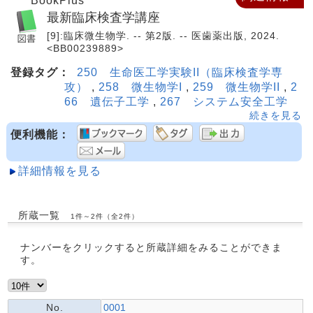
BookPlus
最新臨床検査学講座
[9]:臨床微生物学. -- 第2版. -- 医歯薬出版, 2024.
<BB00239889>
登録タグ：
250 生命医工学実験II（臨床検査学専
攻）
,
258 微生物学I
,
259 微生物学II
,
2
66 遺伝子工学
,
267 システム安全工学
続きを見る
便利機能：
詳細情報を見る
所蔵一覧
1件～2件（全2件）
ナンバーをクリックすると所蔵詳細をみることができま
す。
No.
0001