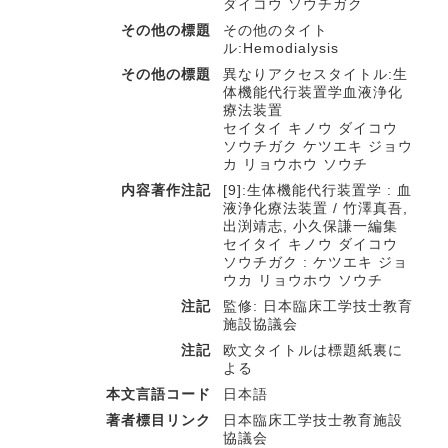
ダイコウ ソウチガク
その他の標題
その他のタイト
ル:Hemodialysis
その他の標題
異なりアクセスタイトル:生
体機能代行装置学血液浄化
療法装置
セイタイ キノウ ダイコウ
ソウチガク ケツエキ ジョウ
カ リョウホウ ソウチ
内容著作注記
[9]:生体機能代行装置学 : 血
液浄化療法装置 / 竹澤真吾,
出渕靖志, 小久保謙一編集
セイタイ キノウ ダイコウ
ソウチガク : ケツエキ ジョ
ウカ リョウホウ ソウチ
注記
監修: 日本臨床工学技士教育
施設協議会
注記
欧文タイトルは標題紙裏に
よる
本文言語コード
日本語
著者標目リンク
日本臨床工学技士教育施設
協議会