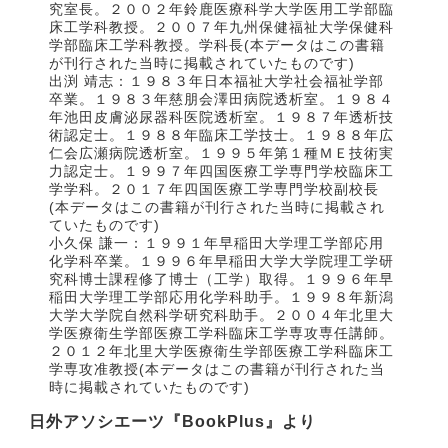
究室長。２００２年鈴鹿医療科学大学医用工学部臨
床工学科教授。２００７年九州保健福祉大学保健科
学部臨床工学科教授。学科長(本データはこの書籍
が刊行された当時に掲載されていたものです)
出渕 靖志：１９８３年日本福祉大学社会福祉学部
卒業。１９８３年慈朋会澤田病院透析室。１９８４
年池田皮膚泌尿器科医院透析室。１９８７年透析技
術認定士。１９８８年臨床工学技士。１９８８年広
仁会広瀬病院透析室。１９９５年第１種ＭＥ技術実
力認定士。１９９７年四国医療工学専門学校臨床工
学学科。２０１７年四国医療工学専門学校副校長
(本データはこの書籍が刊行された当時に掲載され
ていたものです)
小久保 謙一：１９９１年早稲田大学理工学部応用
化学科卒業。１９９６年早稲田大学大学院理工学研
究科博士課程修了博士（工学）取得。１９９６年早
稲田大学理工学部応用化学科助手。１９９８年新潟
大学大学院自然科学研究科助手。２００４年北里大
学医療衛生学部医療工学科臨床工学専攻専任講師。
２０１２年北里大学医療衛生学部医療工学科臨床工
学専攻准教授(本データはこの書籍が刊行された当
時に掲載されていたものです)
日外アソシエーツ『BookPlus』より