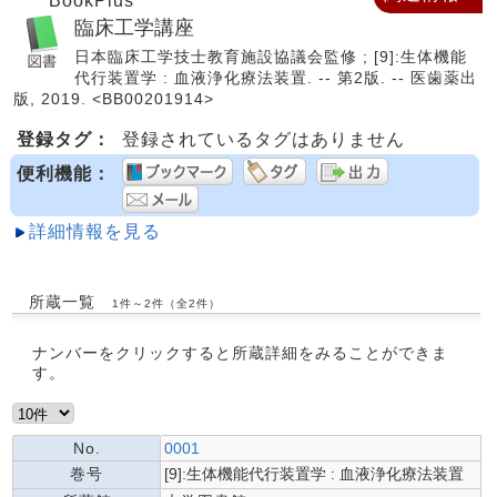
BookPlus
臨床工学講座
日本臨床工学技士教育施設協議会監修 ; [9]:生体機能
代行装置学 : 血液浄化療法装置. -- 第2版. -- 医歯薬出
版, 2019. <BB00201914>
登録タグ：
登録されているタグはありません
便利機能：
詳細情報を見る
所蔵一覧
1件～2件（全2件）
ナンバーをクリックすると所蔵詳細をみることができま
す。
No.
0001
巻号
[9]:生体機能代行装置学 : 血液浄化療法装置