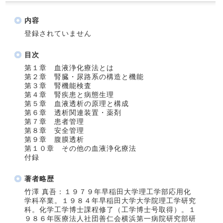
内容
登録されていません
目次
第１章 血液浄化療法とは
第２章 腎臓・尿路系の構造と機能
第３章 腎機能検査
第４章 腎疾患と病態生理
第５章 血液透析の原理と構成
第６章 透析関連装置・薬剤
第７章 患者管理
第８章 安全管理
第９章 腹膜透析
第１０章 その他の血液浄化療法
付録
著者略歴
竹澤 真吾：１９７９年早稲田大学理工学部応用化
学科卒業。１９８４年早稲田大学大学院理工学研究
科。化学工学博士課程修了（工学博士号取得）。１
９８６年医療法人社団善仁会横浜第一病院研究部研