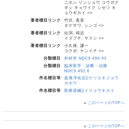
ニホン リンショウ コウガク
ギシ キョウイク シセツ キ
ョウギカイ <>
著者標目リンク
竹沢, 真吾
タケサワ, シンゴ <>
著者標目リンク
出渕, 靖志
イズブチ, ヤスシ <>
著者標目リンク
小久保, 謙一
コクボ, ケンイチ <>
分類標目
外科学 NDC9:494.93
分類標目
臨床医学．診断・治療
NDC9:492.8
件名標目等
血液浄化法||ケツエキジョウ
カホウ
件名標目等
医療器械||イリョウキカイ
このページのTOPへ
このページのTOPへ