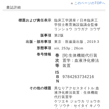
このページのTOPへ
書誌詳細
標題および責任表示
臨床工学講座 / 日本臨床工
学技士教育施設協議会監修
リンショウ コウガク コウザ
版事項
第2版
出版・頒布事項
東京 : 医歯薬出版 , 2019.3
形態事項
xiii, 253p ; 26cm
巻号情報
巻
[9]:生体機能代行装
次
置学 : 血液浄化療法
等
装置
IS
B
9784263734216
N
その他の標題
異なりアクセスタイトル:血
液浄化療法装置 : 生体機能
代行装置学
ケツエキ ジョウカ リョウホ
ウ ソウチ : セイタイ キノウ