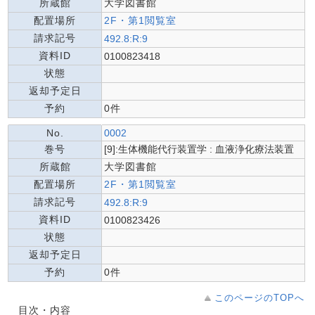
所蔵館
大学図書館
配置場所
2F・第1閲覧室
請求記号
492.8:R:9
資料ID
0100823418
状態
返却予定日
予約
0件
No.
0002
巻号
[9]:生体機能代行装置学 : 血液浄化療法装置
所蔵館
大学図書館
配置場所
2F・第1閲覧室
請求記号
492.8:R:9
資料ID
0100823426
状態
返却予定日
予約
0件
このページのTOPへ
目次・内容