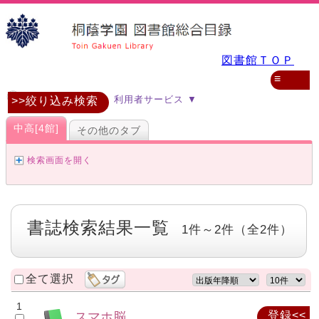
図書館ＴＯＰ
≡
目録検索 ▼
利用者サービス ▼
>>絞り込み検索
中高[4館]
その他のタブ
検索画面を開く
書誌検索結果一覧
1件～2件（全2件）
全て選択
1
スマホ脳
登録<<