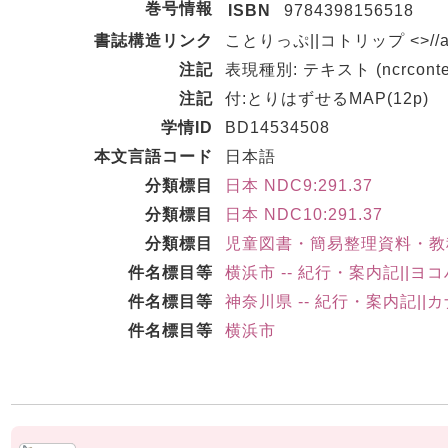
巻号情報
ISBN
9784398156518
書誌構造リンク
ことりっぷ||コトリップ <>//
注記
表現種別: テキスト (ncrconten
注記
付:とりはずせるMAP(12p)
学情ID
BD14534508
本文言語コード
日本語
分類標目
日本 NDC9:291.37
分類標目
日本 NDC10:291.37
分類標目
児童図書・簡易整理資料・教科
件名標目等
横浜市 -- 紀行・案内記||ヨ
件名標目等
神奈川県 -- 紀行・案内記||
件名標目等
横浜市