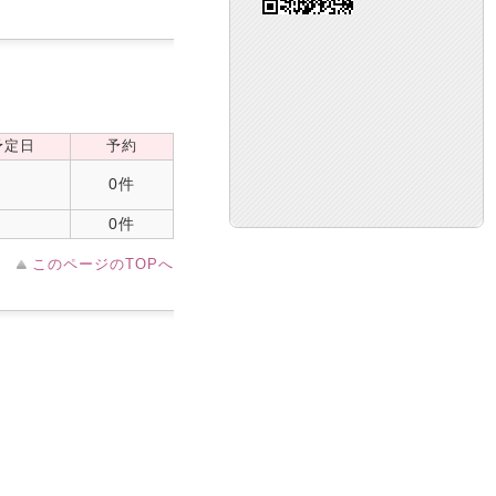
予定日
予約
0件
0件
このページのTOPへ