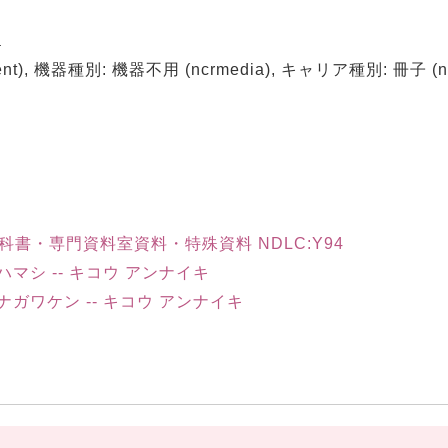
a
t), 機器種別: 機器不用 (ncrmedia), キャリア種別: 冊子 (ncrc
書・専門資料室資料・特殊資料 NDLC:Y94
コハマシ -- キコウ アンナイキ
カナガワケン -- キコウ アンナイキ