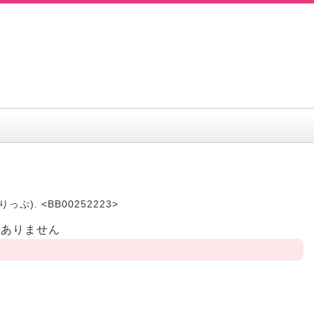
とりっぷ). <BB00252223>
はありません