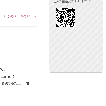
この書誌のQRコード
このページのTOPへ
/aa
rrier)
」を改題の上、加