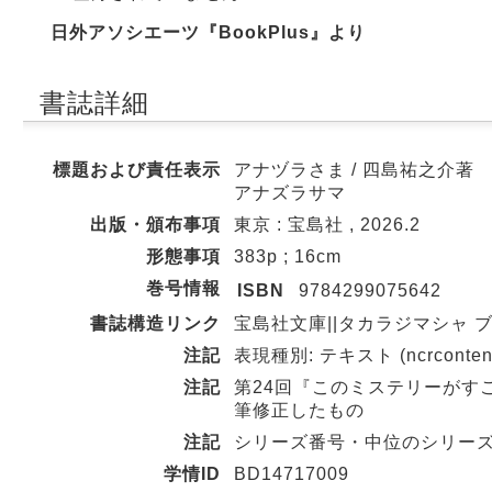
日外アソシエーツ『BookPlus』より
書誌詳細
標題および責任表示
アナヅラさま / 四島祐之介著
アナズラサマ
出版・頒布事項
東京 : 宝島社 , 2026.2
形態事項
383p ; 16cm
巻号情報
ISBN
9784299075642
書誌構造リンク
宝島社文庫||タカラジマシャ ブンコ 
注記
表現種別: テキスト (ncrcontent
注記
第24回『このミステリーがす
筆修正したもの
注記
シリーズ番号・中位のシリー
学情ID
BD14717009