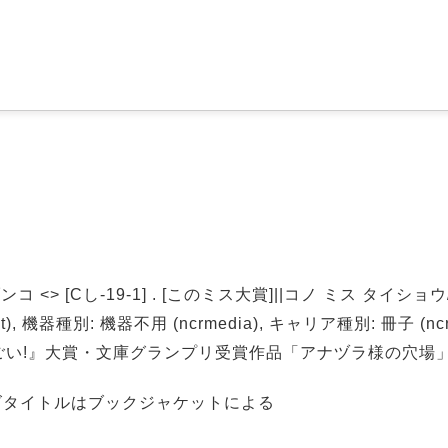
<> [Cし-19-1] . [このミス大賞]||コノ ミス タイショウ/
), 機器種別: 機器不用 (ncrmedia), キャリア種別: 冊子 (ncrca
ごい!』大賞・文庫グランプリ受賞作品「アナヅラ様の穴場
ズタイトルはブックジャケットによる