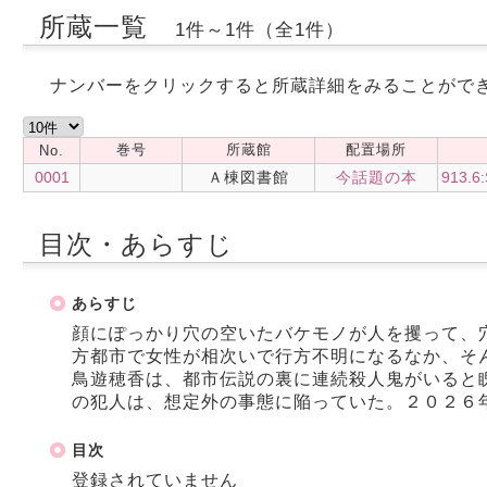
所蔵一覧
1件～1件（全1件）
ナンバーをクリックすると所蔵詳細をみることがで
巻号
所蔵館
配置場所
No.
0001
Ａ棟図書館
今話題の本
913.6:
目次・あらすじ
あらすじ
顔にぽっかり穴の空いたバケモノが人を攫って、
方都市で女性が相次いで行方不明になるなか、そ
鳥遊穂香は、都市伝説の裏に連続殺人鬼がいると
の犯人は、想定外の事態に陥っていた。２０２６
目次
登録されていません