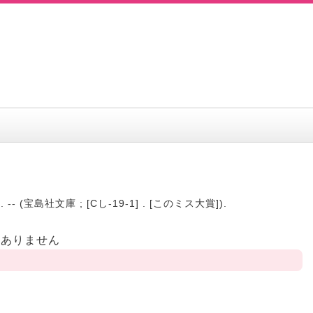
 -- (宝島社文庫 ; [Cし-19-1] . [このミス大賞]).
はありません