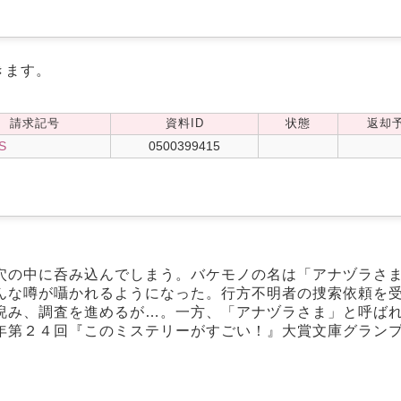
きます。
請求記号
資料ID
状態
返却
S
0500399415
穴の中に呑み込んでしまう。バケモノの名は「アナヅラさ
んな噂が囁かれるようになった。行方不明者の捜索依頼を
睨み、調査を進めるが…。一方、「アナヅラさま」と呼ば
年第２４回『このミステリーがすごい！』大賞文庫グラン