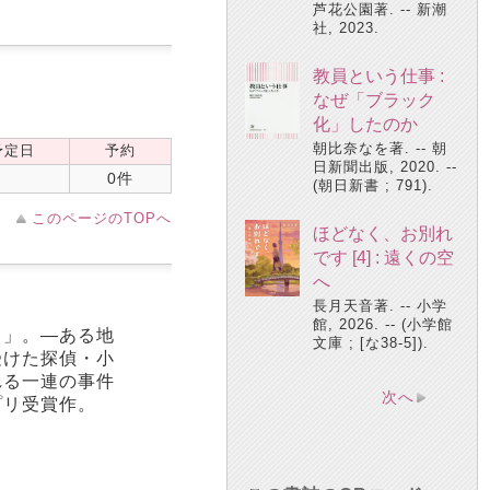
芦花公園著. -- 新潮
社, 2023.
教員という仕事 :
なぜ「ブラック
化」したのか
朝比奈なを著. -- 朝
予定日
予約
日新聞出版, 2020. --
0件
(朝日新書 ; 791).
このページのTOPへ
ほどなく、お別れ
です [4] : 遠くの空
へ
長月天音著. -- 小学
館, 2026. -- (小学館
ま」。―ある地
文庫 ; [な38-5]).
受けた探偵・小
れる一連の事件
次へ
プリ受賞作。