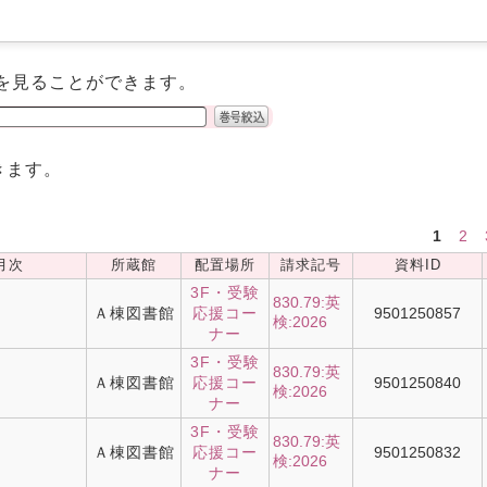
を見ることができます。
きます。
1
2
月次
所蔵館
配置場所
請求記号
資料ID
3F・受験
830.79:英
Ａ棟図書館
応援コー
9501250857
検:2026
ナー
3F・受験
830.79:英
Ａ棟図書館
応援コー
9501250840
検:2026
ナー
3F・受験
830.79:英
Ａ棟図書館
応援コー
9501250832
検:2026
ナー